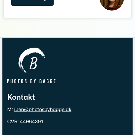
Kontakt
M:
iben@photosbybagge.dk
CVR: 44064391