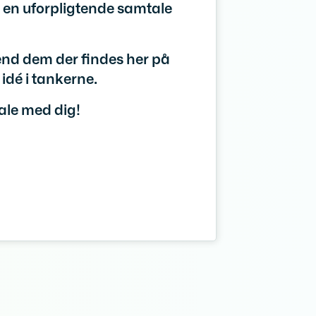
ve en uforpligtende samtale
 end dem der findes her på
idé i tankerne.
tale med dig!