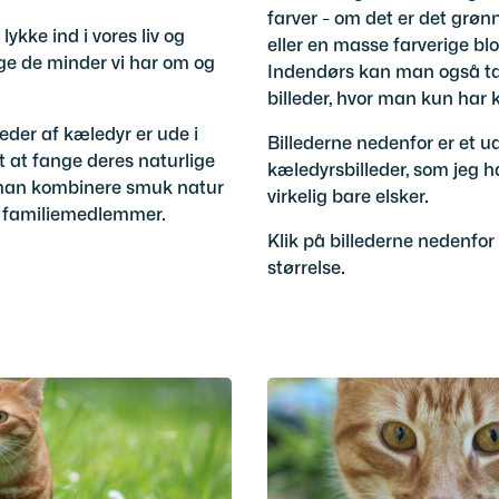
farver - om det er det grø
ykke ind i vores liv og
eller en masse farverige b
ige de minder vi har om og
Indendørs kan man også tag
billeder, hvor man kun har 
leder af kæledyr er ude i
Billederne nedenfor er et u
t at fange deres naturlige
kæledyrsbilleder, som jeg h
 man kombinere smuk natur
virkelig bare elsker.
e familiemedlemmer.
Klik på billederne nedenfor 
størrelse.