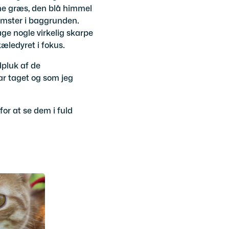
nne græs, den blå himmel
lomster i baggrunden.
e nogle virkelig skarpe
kæledyret i fokus.
dpluk af de
ar taget og som jeg
for at se dem i fuld