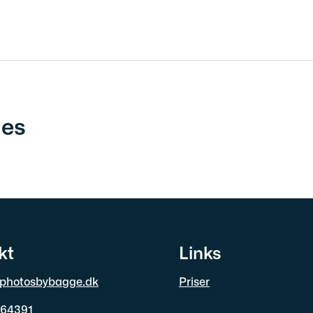
ies
kt
Links
photosbybagge.dk
Priser
064391