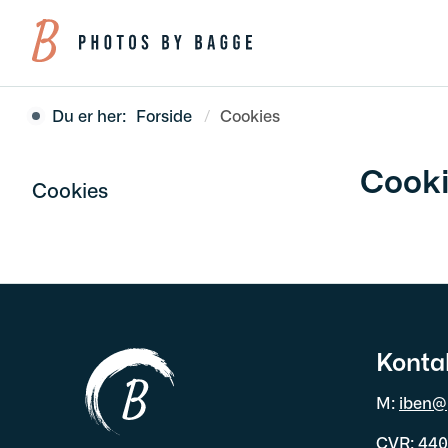
Du er her:
Forside
Cookies
Cook
Cookies
Konta
M:
iben@
CVR: 44